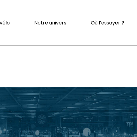
Qui sommes-nous ?
 vélo
Notre univers
Où l’essayer ?
Notre écosystème
Notre vision
Conception et
fabrication
Actualités
Qui sommes-nous ?
Notre écosystème
Notre vision
Conception et
fabrication
Actualités