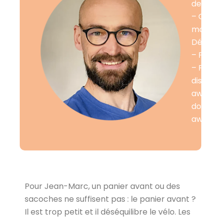
de Créa
– Créé l
masque
Décath
– Plusi
– Parco
disting
awards 
dot awa
award…
Pour Jean-Marc, un panier avant ou des
sacoches ne suffisent pas : le panier avant ?
Il est trop petit et il déséquilibre le vélo. Les