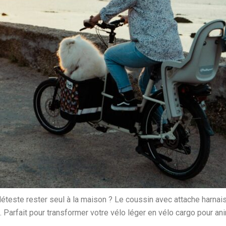
 déteste rester seul à la maison ? Le coussin avec attache harna
. Parfait pour transformer votre vélo léger en vélo cargo pour an