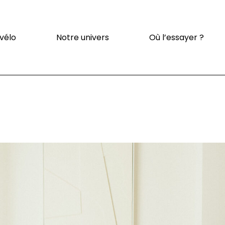
Qui sommes-nous ?
 vélo
Notre univers
Où l’essayer ?
Notre écosystème
Notre vision
Conception et
fabrication
Actualités
Qui sommes-nous ?
Notre écosystème
Notre vision
Conception et
fabrication
Actualités