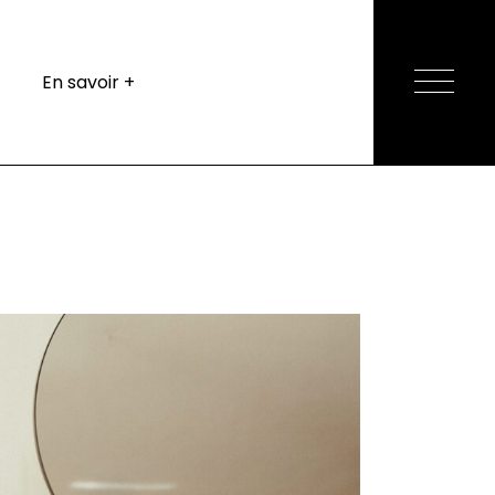
Contact
En savoir +
Spécifications
techniques
Questions fréquentes
Leasing
Subventions
Contact
Documentation
Spécifications
techniques
Questions fréquentes
Leasing
Subventions
Documentation